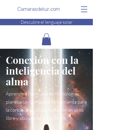
Camarasdeluz.com
Descubre el lenguaje solar
Conexión con la
inteligencia del
alma
Aprende a hacer uso de tecnologías
planetarias como una herramienta para
la conciencia y el bienestar de un alma
libre y abundante en la tierra