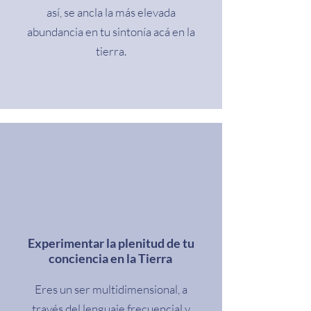
así, se ancla la más elevada
abundancia en tu sintonía acá en la
tierra.
Experimentar la plenitud de tu
conciencia en la Tierra
Eres un ser multidimensional, a
través del lenguaje frecuencial y