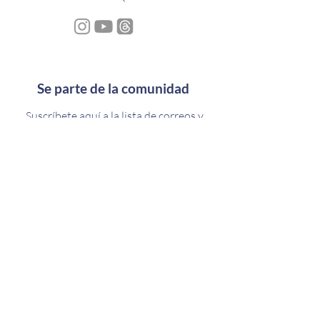
Se parte de la comunidad
Suscríbete aquí a la lista de correos y
conoce más sobre como habitar tu
humanidad solar en este tiempo de
transformación
Escríbenos
Si tienes consultas o deseas conocer más en