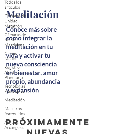
Todos los
artículos
Meditación
Camaras de
Unidad
Metatrón
Conoce más sobre
Cámaras de
como integrar la
Maria
Magdalena
meditación en tu
Camas
vida y activar tu
Médicas
nueva consciencia
Registro
en bienestar, amor
Akáshico
Planetario
propio, abundancia
Tecnologías
y expansión
Planetarias
Meditación
Maestros
Ascendidos
Próximamente
Ángeles y
Arcángeles
nuevas