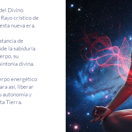
 del Divino
 Rayo crístico de
esta nueva era.
stancia de
de la sabiduría
erpo, su
sintonía divina.
uerpo energético
ra así, liberar
su autonomía y
ta Tierra.