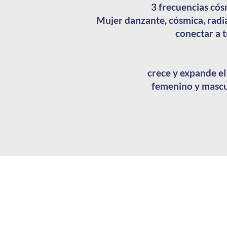
3 frecuencias cós
Mujer danzante, cósmica, radia
conectar a 
crece y expande el 
femenino y mascul