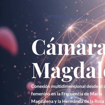
Camarasdeluz.com
Cámara
Magdal
Conexión multidimensional desde el 
femenino en la Frecuencia de María
Magdalena y la Hermanda de la Rosa 