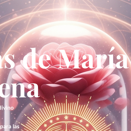
s de María
ena
divino
para las