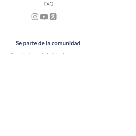
FAQ
Se parte de la comunidad
Suscríbete aquí a la lista de correos y
conoce más sobre como habitar tu
humanidad solar en este tiempo de
transformación
Escríbenos
Si tienes consultas o deseas conocer más en